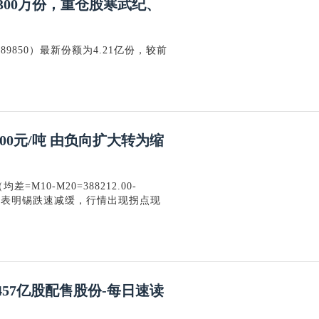
加300万份，重仓股寒武纪、
9850）最新份额为4.21亿份，较前
.00元/吨 由负向扩大转为缩
=M10-M20=388212.00-
小，表明锡跌速减缓，行情出现拐点现
.457亿股配售股份-每日速读