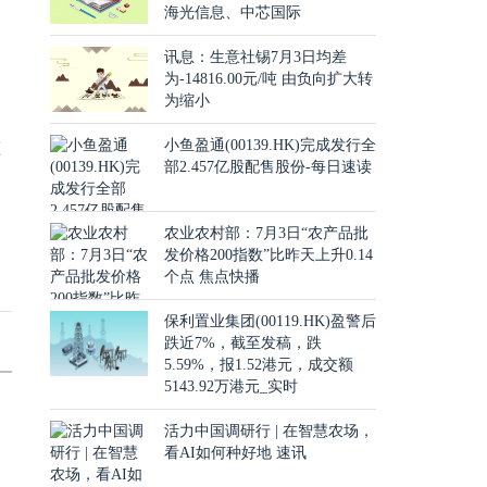
备
海光信息、中芯国际
；
讯息：生意社锡7月3日均差
制
为-14816.00元/吨 由负向扩大转
为缩小
；
准
小鱼盈通(00139.HK)完成发行全
部2.457亿股配售股份-每日速读
农业农村部：7月3日“农产品批
发价格200指数”比昨天上升0.14
个点 焦点快播
保利置业集团(00119.HK)盈警后
跌近7%，截至发稿，跌
5.59%，报1.52港元，成交额
5143.92万港元_实时
活力中国调研行 | 在智慧农场，
看AI如何种好地 速讯